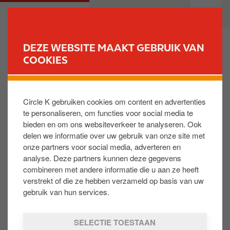
O
M
PARTICULIEREN
PROFESSIONELEN
v
a
e
i
r
n
DEZE WEBSITE MAAKT GEBRUIK VAN
s
n
COOKIES
VIND UW STATION
l
a
a
v
J’ai fait le plein mais je n’ai pas pu le faire
a
i
enregistrer sur ma carte. Suis-je couvert par
Circle K gebruiken cookies om content en advertenties
n
g
l'Assistance Dépannage Gratuite ?
te personaliseren, om functies voor social media te
e
a
bieden en om ons websiteverkeer te analyseren. Ook
n
t
delen we informatie over uw gebruik van onze site met
Il est important de garder les tickets des pleins qui
n
i
onze partners voor social media, adverteren en
ont été effectués en dehors des heures d’ouvertures
a
o
analyse. Deze partners kunnen deze gegevens
de la station et qui vous donneraient droit à la
a
n
combineren met andere informatie die u aan ze heeft
couverture Assistance Dépannage Gratuite. Vous
r
verstrekt of die ze hebben verzameld op basis van uw
pouvez valider ces tickets sur votre carte de fidélité
d
gebruik van hun services.
jusqu’à 30 jours après avoir fait le plein. Si vous
e
tombez en panne, vous avez le choix de vous faire
i
SELECTIE TOESTAAN
dépanner en payant une intervention unique de
n