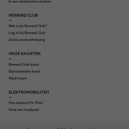
In een tankstation werken
r
REWARD CLUB
Wat is de Reward Club?
Log in bij Reward Club
Gratis pechverhelping
ONZE KAARTEN
Reward Club kaart
Diplomatieke kaart
Wash kaart
ELEKTROMOBILITEIT
Ons aanbod EV (Pro)
Vind een laadpaal