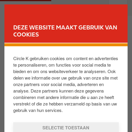
O
M
PARTICULIEREN
PROFESSIONELEN
v
a
e
i
r
n
DEZE WEBSITE MAAKT GEBRUIK VAN
s
n
COOKIES
VIND UW STATION
l
a
a
v
Excellium est-il davantage recommandé pour les
a
i
nouveaux ou pour les anciens véhicules ?
Circle K gebruiken cookies om content en advertenties
n
g
te personaliseren, om functies voor social media te
e
a
bieden en om ons websiteverkeer te analyseren. Ook
n
t
Les carburants EXCELLIUM ont été développés pour
delen we informatie over uw gebruik van onze site met
n
i
tous les moteurs. Nous recommandons dès lors de
onze partners voor social media, adverteren en
a
o
l’utiliser tant pour les nouveaux que pour les anciens
analyse. Deze partners kunnen deze gegevens
a
n
moteurs. Les technologies avancées des nouveaux
combineren met andere informatie die u aan ze heeft
r
moteurs posent des exigences plus élevées au
verstrekt of die ze hebben verzameld op basis van uw
d
carburant en matière de pureté et de stabilité dans
gebruik van hun services.
e
des conditions extrêmes (pression et température).
i
Les carburants EXCELLIUM sont adaptés pour relever
SELECTIE TOESTAAN
n
ces défis techniques.