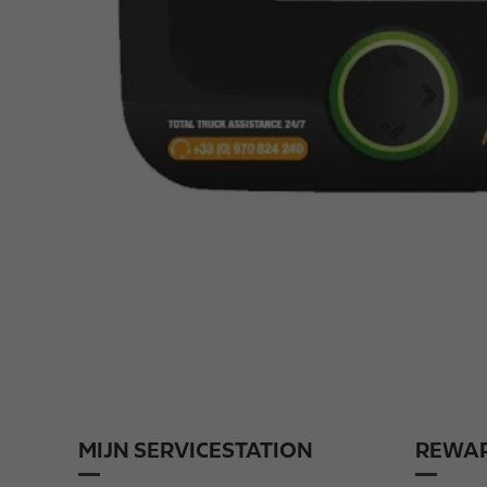
MIJN SERVICESTATION
REWAR
F
o