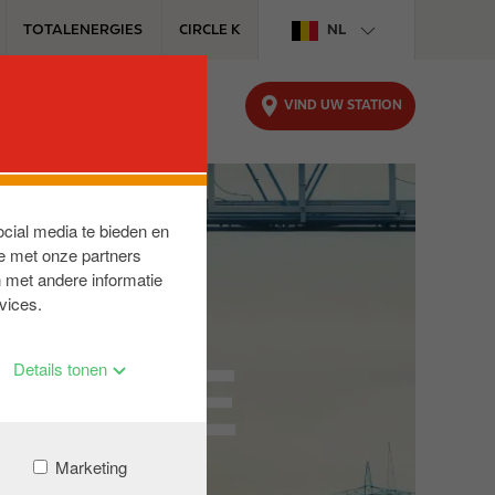
TOTALENERGIES
CIRCLE K
NL
VIND UW STATION
SH
DIPLOMATIEK AANBOD
ocial media te bieden en
e met onze partners
 met andere informatie
vices.
ROPE
Details tonen
Marketing