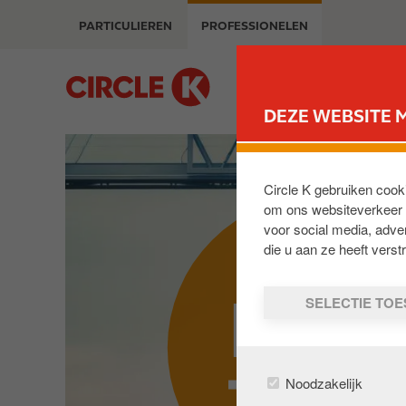
O
m
PARTICULIEREN
PROFESSIONELEN
v
a
e
g
r
B
e
s
u
DEZE WEBSITE 
l
s
a
i
a
n
n
e
Circle K gebruiken cook
e
s
om ons websiteverkeer t
n
voor social media, adv
s
die u aan ze heeft vers
n
a
PAS
a
SELECTIE TO
r
d
e
i
Noodzakelijk
n