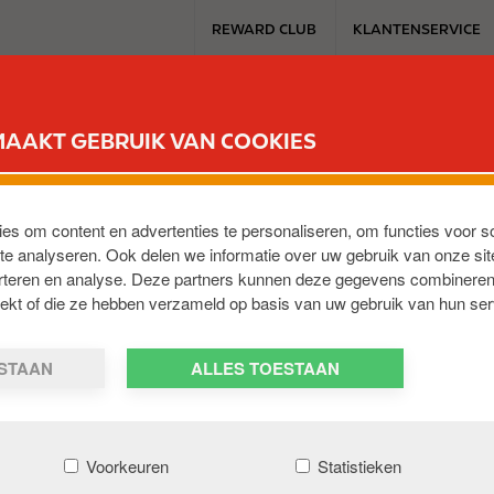
T
REWARD CLUB
KLANTENSERVICE
o
p
b
DE FLEET-KAART
ELEKTROMOBILITEIT
TOL
CARWA
u
MAAKT GEBRUIK VAN COOKIES
s
i
n
e
ies om content en advertenties te personaliseren, om functies voor s
s
e analyseren. Ook delen we informatie over uw gebruik van onze sit
erteren en analyse. Deze partners kunnen deze gegevens combineren
s
trekt of die ze hebben verzameld op basis van uw gebruik van hun ser
m
e
SANGO EU
n
ESTAAN
ALLES TOESTAAN
u
Voorkeuren
Statistieken