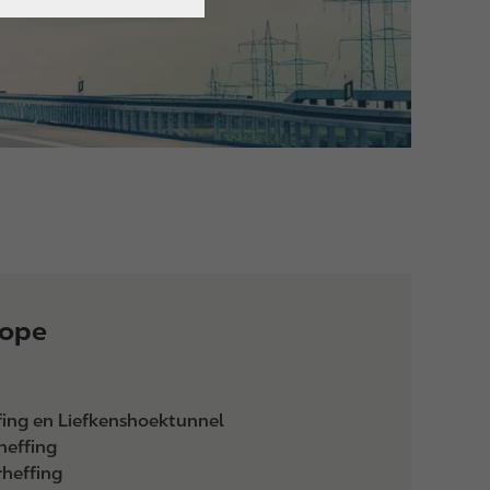
rope
ffing en Liefkenshoektunnel
heffing
rheffing