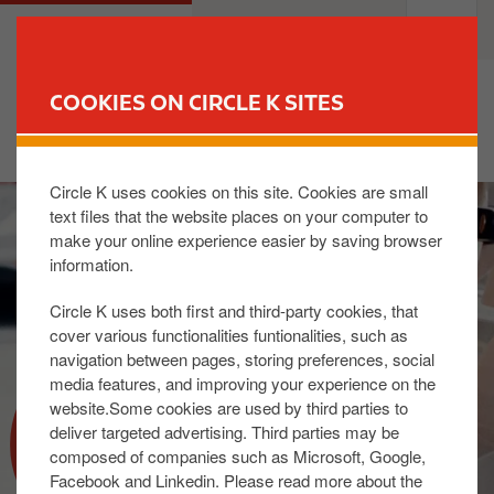
S
M
PRIVATE
BUSINESS
k
a
i
i
p
n
COOKIES ON CIRCLE K SITES
t
n
FIND YOUR STORE
o
a
m
v
Circle K uses cookies on this site. Cookies are small
I
a
i
text files that the website places on your computer to
m
i
g
make your online experience easier by saving browser
a
n
a
information.
g
c
t
e
o
i
Circle K uses both first and third-party cookies, that
n
o
cover various functionalities funtionalities, such as
t
n
navigation between pages, storing preferences, social
media features, and improving your experience on the
e
website.Some cookies are used by third parties to
n
VIND EEN STATION
deliver targeted advertising. Third parties may be
t
composed of companies such as Microsoft, Google,
Facebook and Linkedin. Please read more about the