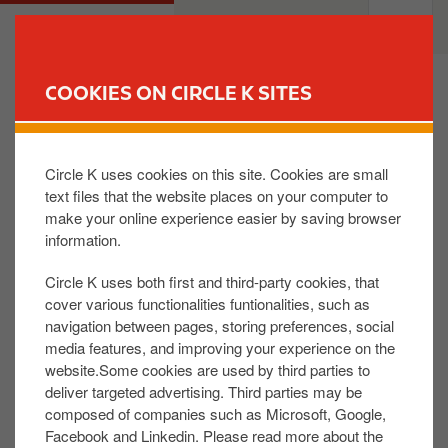
S
M
PRIVATE
BUSINESS
k
a
i
i
p
n
COOKIES ON CIRCLE K SITES
t
n
FIND YOUR STORE
o
a
m
v
Circle K uses cookies on this site. Cookies are small
a
i
text files that the website places on your computer to
Er zijn wijzigingen doorgevoerd in de manier
i
g
make your online experience easier by saving browser
waarop u inlogt.
Klik hier voor meer informatie.
n
a
information.
c
t
o
i
Circle K uses both first and third-party cookies, that
MIJN SERVICESTATION
F
n
o
cover various functionalities funtionalities, such as
o
t
n
navigation between pages, storing preferences, social
Een servicestation vinden
o
media features, and improving your experience on the
e
Mijn pauze en mijn diensten
t
website.Some cookies are used by third parties to
n
Carwash
deliver targeted advertising. Third parties may be
e
t
In een tankstation werken
composed of companies such as Microsoft, Google,
r
Facebook and Linkedin. Please read more about the
REWARD CLUB