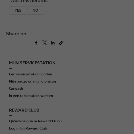
Was this helpful:
YES
NO
Share on:
MIJN SERVICESTATION
F
o
Een servicestation vinden
o
Mijn pauze en mijn diensten
t
Carwash
e
In een tankstation werken
r
REWARD CLUB
Qu'est-ce que le Reward Club ?
Log in bij Reward Club