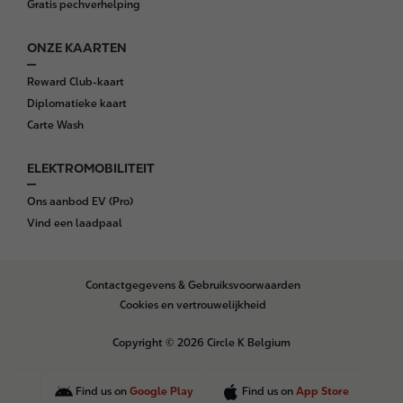
Gratis pechverhelping
ONZE KAARTEN
Reward Club-kaart
Diplomatieke kaart
Carte Wash
ELEKTROMOBILITEIT
Ons aanbod EV (Pro)
Vind een laadpaal
B
Contactgegevens & Gebruiksvoorwaarden
o
Cookies en vertrouwelijkheid
t
t
Copyright © 2026 Circle K Belgium
o
m
Find us on
Google Play
Find us on
App Store