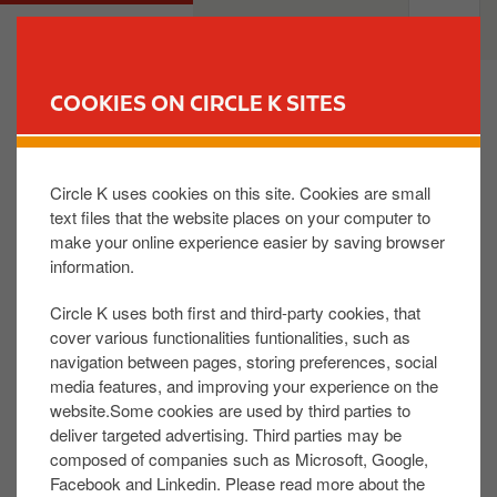
S
M
PRIVATE
BUSINESS
k
a
i
i
p
n
COOKIES ON CIRCLE K SITES
t
n
FIND YOUR STORE
o
a
m
v
Circle K uses cookies on this site. Cookies are small
Pourquoi une somme importante est-elle bloquée
a
i
de mon compte après avoir fait le plein ?
text files that the website places on your computer to
i
g
make your online experience easier by saving browser
n
a
information.
c
t
Parce que l'institution financière qui a émis votre
o
i
carte de paiement ne connaît pas à l'avance le
Circle K uses both first and third-party cookies, that
n
o
montant exact de votre achat de carburants.
cover various functionalities funtionalities, such as
t
n
navigation between pages, storing preferences, social
media features, and improving your experience on the
e
website.Some cookies are used by third parties to
n
C'est pourquoi un montant, correspondant au
deliver targeted advertising. Third parties may be
t
montant maximum du ravitaillement, est retenu
composed of companies such as Microsoft, Google,
Facebook and Linkedin. Please read more about the
temporairement “en provision” sur votre compte.