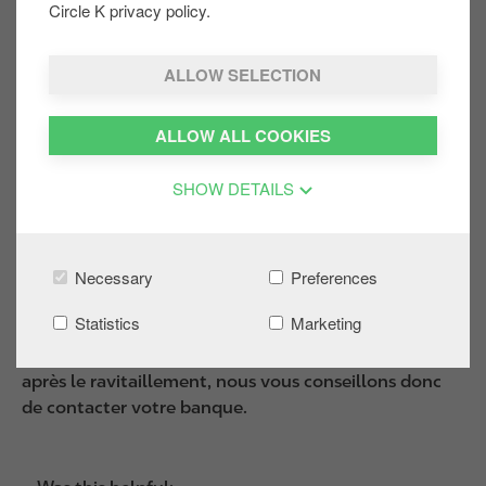
Circle K privacy policy.
Lorsque le montant exact est connu après votre
ravitaillement, le solde inutilisé est à nouveau libéré
ALLOW SELECTION
par l'institution financière.
ALLOW ALL COOKIES
Normalement, cela se produit immédiatement après
le ravitaillement, mais dans des cas exceptionnels,
cela peut prendre plus de temps.
SHOW DETAILS
Necessary
Preferences
Ce n'est donc pas le choix de Circle K et nous ne
pouvons rien y changer.
Statistics
Marketing
Pour accélérer la libération des provisions bloquées
après le ravitaillement, nous vous conseillons donc
de contacter votre banque.