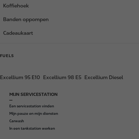
Koffiehoek
Banden oppompen
Cadeaukaart
FUELS
Excellium 95 E10
Excellium 98 E5
Excellium Diesel
MIJN SERVICESTATION
F
o
Een servicestation vinden
o
Mijn pauze en mijn diensten
t
Carwash
e
In een tankstation werken
r