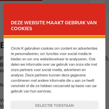
O
M
PARTICULIEREN
PROFESSIONELEN
v
a
e
i
r
n
DEZE WEBSITE MAAKT GEBRUIK VAN
s
n
COOKIES
VIND UW STATION
l
a
a
v
ENGHIEN
a
i
Circle K gebruiken cookies om content en advertenties
n
g
te personaliseren, om functies voor social media te
e
a
Place du Vieux Marche 48
,
Enghien
,
BE-7850
,
bieden en om ons websiteverkeer te analyseren. Ook
n
t
delen we informatie over uw gebruik van onze site met
BE
n
i
onze partners voor social media, adverteren en
Phone:
+3223954547
a
o
analyse. Deze partners kunnen deze gegevens
a
n
combineren met andere informatie die u aan ze heeft
r
Routebeschrijving opvragen
verstrekt of die ze hebben verzameld op basis van uw
d
gebruik van hun services.
e
Vind ons op
App Store
i
SELECTIE TOESTAAN
Vind ons op
Google Play
n